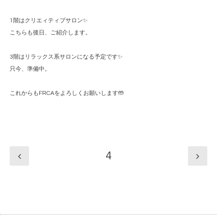
1階はクリエィティブサロン✨
こちらも後日、ご紹介します。
3階はリラックス系サロンになる予定です✨
只今、準備中。
これからもFRCAをよろしくお願いします🤲
4