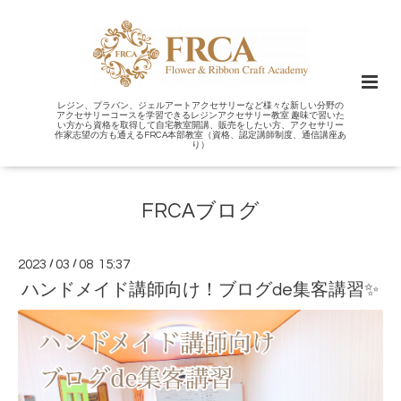
レジン、プラバン、ジェルアートアクセサリーなど様々な新しい分野の
アクセサリーコースを学習できるレジンアクセサリー教室 趣味で習いた
い方から資格を取得して自宅教室開講、販売をしたい方、アクセサリー
作家志望の方も通えるFRCA本部教室（資格、認定講師制度、通信講座あ
り）
FRCAブログ
2023
/
03
/
08 15:37
ハンドメイド講師向け！ブログde集客講習✨