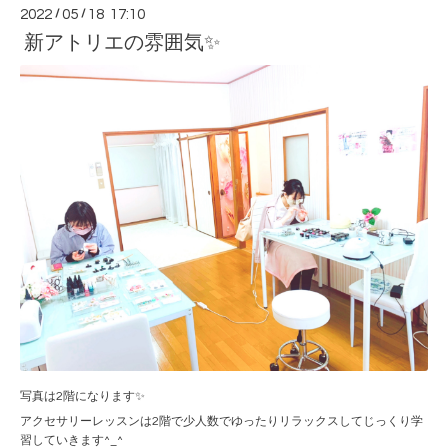
2022
/
05
/
18 17:10
新アトリエの雰囲気✨
写真は2階になります✨
アクセサリーレッスンは2階で少人数でゆったりリラックスしてじっくり学
習していきます^_^