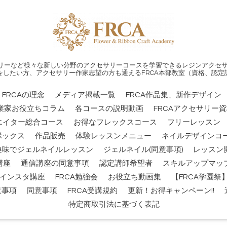
リーなど様々な新しい分野のアクセサリーコースを学習できるレジンアクセサ
をしたい方、アクセサリー作家志望の方も通えるFRCA本部教室（資格、認定
FRCAの理念
メディア掲載一覧
FRCA作品集、新作デザイン
業家お役立ちコラム
各コースの説明動画
FRCAアクセサリー
エイター総合コース
お得なフレックスコース
フリーレッスン
ボックス
作品販売
体験レッスンメニュー
ネイルデザインコー
趣味でジェルネイルレッスン
ジェルネイル(同意事項)
レッスン
講座
通信講座の同意事項
認定講師希望者
スキルアップマッ
インスタ講座
FRCA勉強会
お役立ち動画集
【FRCA学園
意事項
同意事項
FRCA受講規約
更新！お得キャンペーン!!
特定商取引法に基づく表記