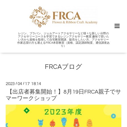
レジン、プラバン、ジェルアートアクセサリーなど様々な新しい分野の
アクセサリーコースを学習できるレジンアクセサリー教室 趣味で習いた
い方から資格を取得して自宅教室開講、販売をしたい方、アクセサリー
作家志望の方も通えるFRCA本部教室（資格、認定講師制度、通信講座あ
り）
FRCAブログ
2023
/
04
/
17 18:14
【出店者募集開始！】8月19日FRCA親子でサ
マーワークショップ