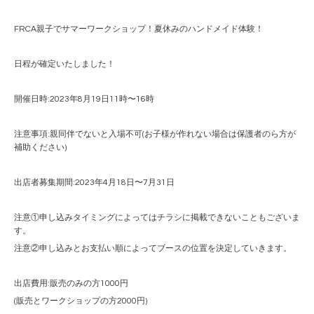
FRCA親子でサマーワークショップ！夏休みのハンドメイド体験！
日程が確定いたしました！
開催日時:2023年8月19日11時〜16時
注意事項:親同伴でないと入場不可(お子様が作れない場合は保護者のら方が
補助ください)
出店者募集期間:2023年4月18日〜7月31日
注意①申し込みタイミングによってはチラシに掲載できないこともございま
す。
注意②申し込みとお支払い順によってブースの位置を決定していきます。
出店費用:販売のみの方1000円
(販売とワークショップの方2000円)