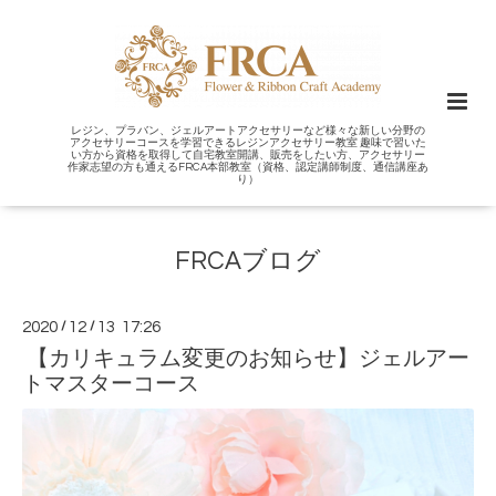
レジン、プラバン、ジェルアートアクセサリーなど様々な新しい分野の
アクセサリーコースを学習できるレジンアクセサリー教室 趣味で習いた
い方から資格を取得して自宅教室開講、販売をしたい方、アクセサリー
作家志望の方も通えるFRCA本部教室（資格、認定講師制度、通信講座あ
り）
FRCAブログ
2020
/
12
/
13 17:26
【カリキュラム変更のお知らせ】ジェルアー
トマスターコース