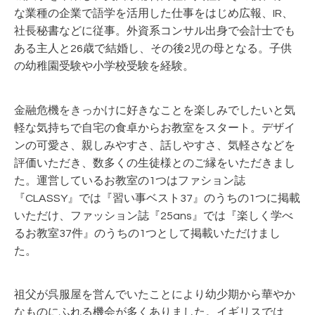
な業種の企業で語学を活用した仕事をはじめ広報、IR、
社長秘書などに従事。外資系コンサル出身で会計士でも
ある主人と26歳で結婚し、その後2児の母となる。子供
の幼稚園受験や小学校受験を経験。
金融危機をきっかけ
に好きなことを楽しみでしたいと気
軽な気持ちで自宅の食卓からお教室をスタート。デザイ
ンの可愛さ、親しみやすさ、話しやすさ、気軽さなどを
評価いただき、数多くの生徒様とのご縁をいただきまし
た。運営しているお教室の1つはファション誌
『CLASSY』では『習い事ベスト37』のうちの1つに掲載
いただけ、ファッション誌『25ans』では『楽しく学べ
るお教室37件』のうちの1つとして掲載いただけまし
た。
祖父が呉服屋を営んでいたことにより幼少期から華やか
なものにふれる機会が多くありました。イギリスでは