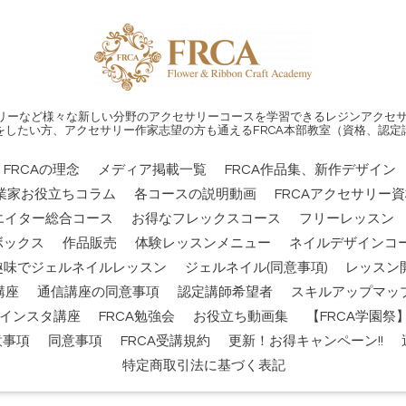
リーなど様々な新しい分野のアクセサリーコースを学習できるレジンアクセサ
をしたい方、アクセサリー作家志望の方も通えるFRCA本部教室（資格、認定
FRCAの理念
メディア掲載一覧
FRCA作品集、新作デザイン
業家お役立ちコラム
各コースの説明動画
FRCAアクセサリー
エイター総合コース
お得なフレックスコース
フリーレッスン
ボックス
作品販売
体験レッスンメニュー
ネイルデザインコー
趣味でジェルネイルレッスン
ジェルネイル(同意事項)
レッスン
講座
通信講座の同意事項
認定講師希望者
スキルアップマッ
インスタ講座
FRCA勉強会
お役立ち動画集
【FRCA学園
意事項
同意事項
FRCA受講規約
更新！お得キャンペーン!!
特定商取引法に基づく表記