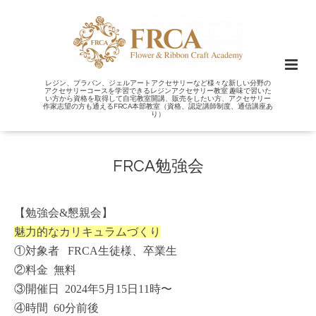
レジン、プラバン、ジェルアートアクセサリーなど様々な新しい分野の
アクセサリーコースを学習できるレジンアクセサリー教室 趣味で習いた
い方から資格を取得して自宅教室開講、販売をしたい方、アクセサリー
作家志望の方も通えるFRCA本部教室（資格、認定講師制度、通信講座あ
り）
FRCA勉強会
【勉強会&懇親会】
魅力的なカリキュラムづくり
①対象者 FRCA生徒様、卒業生
②料金 無料
③開催日 2024年5月15日11時〜
④時間 60分前後