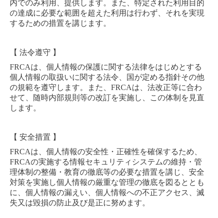
内でのみ利用、提供します。
また、特定された利用目的
の達成に必要な範囲を超えた利用は行わず、それを実現
するための措置を講じます。
【 法令遵守 】
FRCA
は、個人情報の保護に関する法律をはじめとする
個人情報の取扱いに関する法令、国が定める指針その他
の規範を遵守します。
また、
FRCA
は、法改正等に合わ
せて、随時内部規則等の改訂を実施し、この体制を見直
します。
【 安全措置 】
FRCA
は、個人情報の安全性・正確性を確保するため、
FRCA
の実施する情報セキュリティシステムの維持・管
理体制の整備・教育の徹底等の必要な措置を講じ、安全
対策を実施し個人情報の厳重な管理の徹底を図るととも
に、個人情報の漏えい、個人情報への不正アクセス、滅
失又は毀損の防止及び是正に努めます。