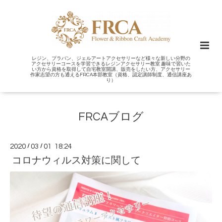
レジン、プラバン、ジェルアートアクセサリーなど様々な新しい分野の
アクセサリーコースを学習できるレジンアクセサリー教室 趣味で習いた
い方から資格を取得して自宅教室開講、販売をしたい方、アクセサリー
作家志望の方も通えるFRCA本部教室（資格、認定講師制度、通信講座あ
り）
FRCAブログ
2020
/
03
/
01 18:24
コロナウィルス対策に関して