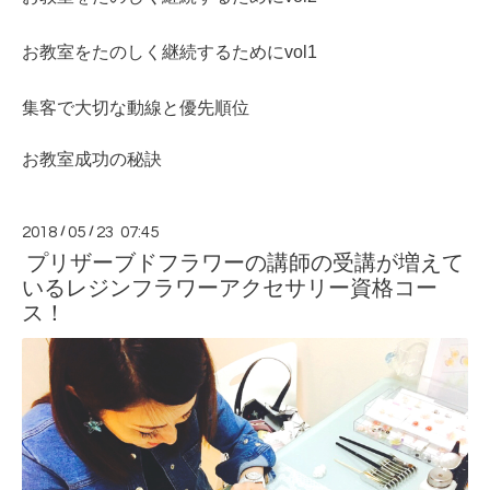
お教室をたのしく継続するためにvol1
集客で大切な動線と優先順位
お教室成功の秘訣
2018
/
05
/
23 07:45
プリザーブドフラワーの講師の受講が増えて
いるレジンフラワーアクセサリー資格コー
ス！