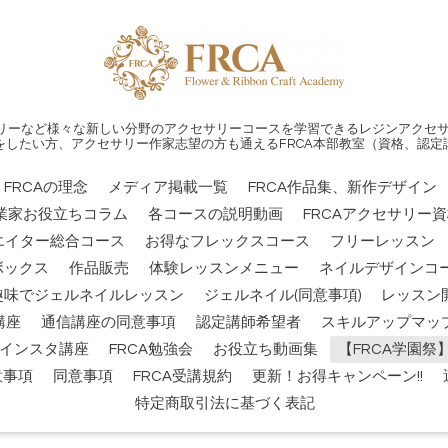
リーなど様々な新しい分野のアクセサリーコースを学習できるレジンアクセサ
をしたい方、アクセサリー作家志望の方も通えるFRCA本部教室（資格、認定
FRCAの理念
メディア掲載一覧
FRCA作品集、新作デザイン
業家お役立ちコラム
各コースの説明動画
FRCAアクセサリー
エイター総合コース
お得なフレックスコース
フリーレッスン
ボックス
作品販売
体験レッスンメニュー
ネイルデザインコー
趣味でジェルネイルレッスン
ジェルネイル(同意事項)
レッスン
講座
通信講座の同意事項
認定講師希望者
スキルアップマッ
インスタ講座
FRCA勉強会
お役立ち動画集
【FRCA学園
意事項
同意事項
FRCA受講規約
更新！お得キャンペーン!!
特定商取引法に基づく表記