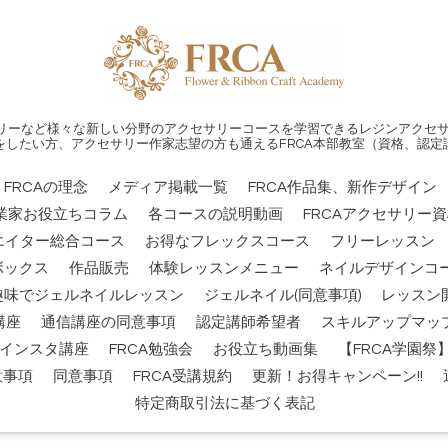
リーなど様々な新しい分野のアクセサリーコースを学習できるレジンアクセサ
をしたい方、アクセサリー作家志望の方も通えるFRCA本部教室（資格、認定
FRCAの理念
メディア掲載一覧
FRCA作品集、新作デザイン
業家お役立ちコラム
各コースの説明動画
FRCAアクセサリー
エイター総合コース
お得なフレックスコース
フリーレッスン
ボックス
作品販売
体験レッスンメニュー
ネイルデザインコー
趣味でジェルネイルレッスン
ジェルネイル(同意事項)
レッスン
講座
通信講座の同意事項
認定講師希望者
スキルアップマッ
インスタ講座
FRCA勉強会
お役立ち動画集
【FRCA学園
意事項
同意事項
FRCA受講規約
更新！お得キャンペーン!!
特定商取引法に基づく表記