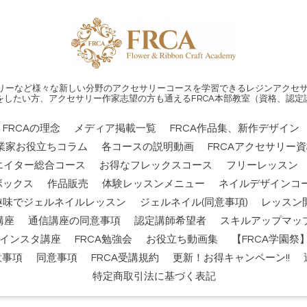
リーなど様々な新しい分野のアクセサリーコースを学習できるレジンアクセサ
をしたい方、アクセサリー作家志望の方も通えるFRCA本部教室（資格、認定
FRCAの理念
メディア掲載一覧
FRCA作品集、新作デザイン
業家お役立ちコラム
各コースの説明動画
FRCAアクセサリー
エイター総合コース
お得なフレックスコース
フリーレッスン
ボックス
作品販売
体験レッスンメニュー
ネイルデザインコー
趣味でジェルネイルレッスン
ジェルネイル(同意事項)
レッスン
講座
通信講座の同意事項
認定講師希望者
スキルアップマッ
インスタ講座
FRCA勉強会
お役立ち動画集
【FRCA学園
意事項
同意事項
FRCA受講規約
更新！お得キャンペーン!!
特定商取引法に基づく表記