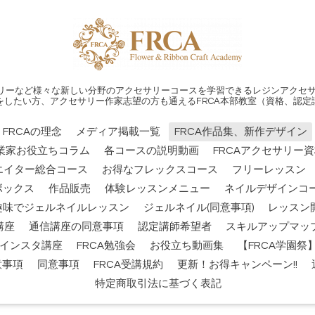
リーなど様々な新しい分野のアクセサリーコースを学習できるレジンアクセサ
をしたい方、アクセサリー作家志望の方も通えるFRCA本部教室（資格、認定
FRCAの理念
メディア掲載一覧
FRCA作品集、新作デザイン
業家お役立ちコラム
各コースの説明動画
FRCAアクセサリー
エイター総合コース
お得なフレックスコース
フリーレッスン
ボックス
作品販売
体験レッスンメニュー
ネイルデザインコー
趣味でジェルネイルレッスン
ジェルネイル(同意事項)
レッスン
講座
通信講座の同意事項
認定講師希望者
スキルアップマッ
インスタ講座
FRCA勉強会
お役立ち動画集
【FRCA学園
意事項
同意事項
FRCA受講規約
更新！お得キャンペーン!!
特定商取引法に基づく表記