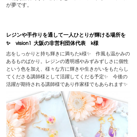
が夢です。
レジンや手作りを通して一人ひとりが輝ける場所を
✨
vision1
大阪の非営利団体代表
k
様
志をしっかりと持ち輝きに満ちた
k
様
✨
作風も温かみの
あるものばかり。レジンの透明感やみずみずしさに個性
という色を加え、様々な方に輝きや生きがいをもたらし
てくださる講師様として活躍してくだる予定
✨
今後の
活躍が期待される講師様であり作家様でもあられます
✨