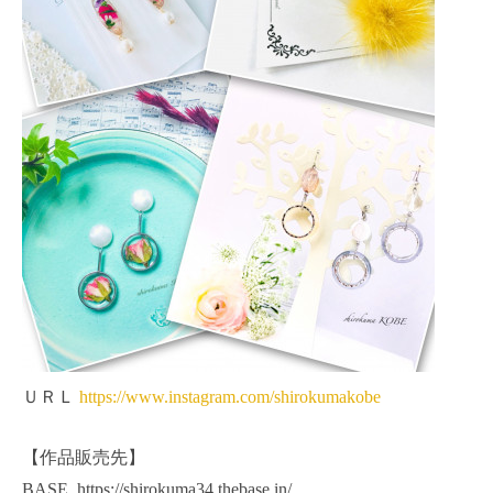
ＵＲＬ
https://www.instagram.com/shirokumakobe
【作品販売先】
BASE
https://shirokuma34.thebase.in/