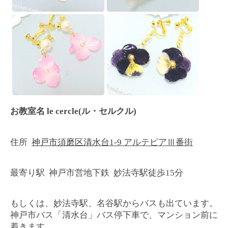
お教室名
le cercle
(ル・セルクル)
住所
神戸市須磨区清水台1-9
アルテピアⅢ番街
最寄り駅
神戸市営地下鉄
妙法寺駅
徒歩
15
分
もしくは、妙法寺駅、名谷駅からバスも出ています。
神戸市バス「
清水台」バス停下車で、マンション前に
着きます。