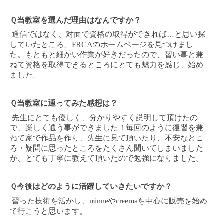
Ｑ当教室を選んだ理由はなんですか？
通信ではなく、対面で資格の取得ができれば
…
と思い探
していたところ、
FRCA
のホームページを見つけまし
た。もともと細かい作業が好きだったので、習い事と兼
ねて資格を取得できるところにとても魅力を感じ、始め
ました。
Ｑ当教室に通ってみた感想は？
先生にとても優しく、分かりやすく説明して頂けたの
で、楽しく通う事ができました！毎回のように復習を兼
ねて家で作品を作り、先生に見て頂いたり、不安なとこ
ろ・疑問に思ったところをたくさん聞いてしまいました
が、とても丁寧に教えて頂いたので勉強になりました。
Ｑ今後はどのように活躍していきたいですか？
習った技術を活かし、
minne
や
creema
を中心に販売を始め
て行こうと思います。