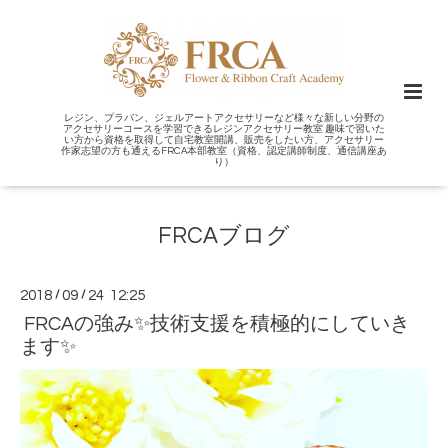
レジン、プラバン、ジェルアートアクセサリーなど様々な新しい分野の
アクセサリーコースを学習できるレジンアクセサリー教室 趣味で習いた
い方から資格を取得して自宅教室開講、販売をしたい方、アクセサリー
作家志望の方も通えるFRCA本部教室（資格、認定講師制度、通信講座あ
り）
FRCAブログ
2018
/
09
/
24 12:25
FRCAの強み✨技術支援を積極的にしていき
ます✨