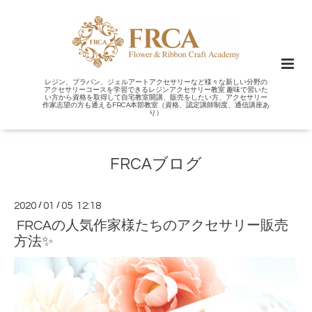
レジン、プラバン、ジェルアートアクセサリーなど様々な新しい分野の
アクセサリーコースを学習できるレジンアクセサリー教室 趣味で習いた
い方から資格を取得して自宅教室開講、販売をしたい方、アクセサリー
作家志望の方も通えるFRCA本部教室（資格、認定講師制度、通信講座あ
り）
FRCAブログ
2020
/
01
/
05 12:18
FRCAの人気作家様たちのアクセサリー販売
方法✨