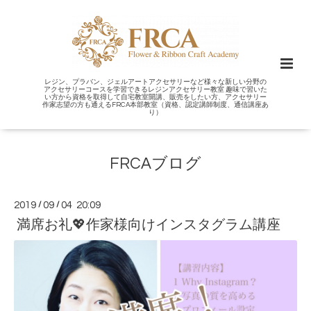
レジン、プラバン、ジェルアートアクセサリーなど様々な新しい分野の
アクセサリーコースを学習できるレジンアクセサリー教室 趣味で習いた
い方から資格を取得して自宅教室開講、販売をしたい方、アクセサリー
作家志望の方も通えるFRCA本部教室（資格、認定講師制度、通信講座あ
り）
FRCAブログ
2019
/
09
/
04 20:09
満席お礼💖作家様向けインスタグラム講座