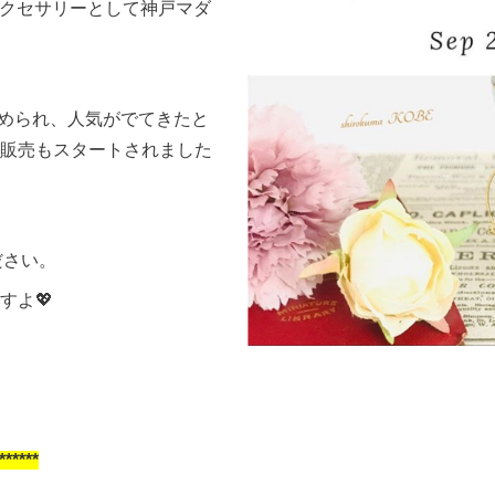
クセサリーとして神戸マダ
始められ、人気がでてきたと
販売もスタートされました
ください。
すよ💖
***