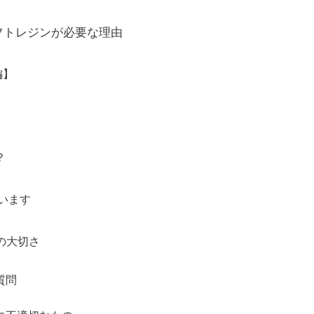
フトレジンが必要な理由
編】
？
ています
の大切さ
質問