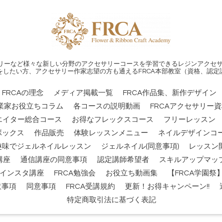
リーなど様々な新しい分野のアクセサリーコースを学習できるレジンアクセサ
をしたい方、アクセサリー作家志望の方も通えるFRCA本部教室（資格、認定
FRCAの理念
メディア掲載一覧
FRCA作品集、新作デザイン
業家お役立ちコラム
各コースの説明動画
FRCAアクセサリー
エイター総合コース
お得なフレックスコース
フリーレッスン
ボックス
作品販売
体験レッスンメニュー
ネイルデザインコー
趣味でジェルネイルレッスン
ジェルネイル(同意事項)
レッスン
講座
通信講座の同意事項
認定講師希望者
スキルアップマッ
インスタ講座
FRCA勉強会
お役立ち動画集
【FRCA学園
意事項
同意事項
FRCA受講規約
更新！お得キャンペーン!!
特定商取引法に基づく表記