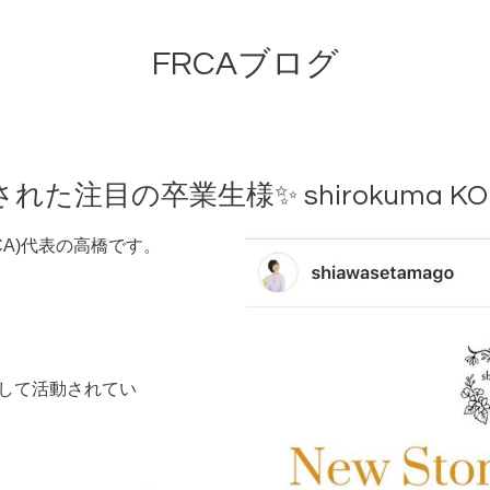
FRCAブログ
注目の卒業生様✨ shirokuma KOB
y(FRCA)代表の高橋です。
して活動されてい