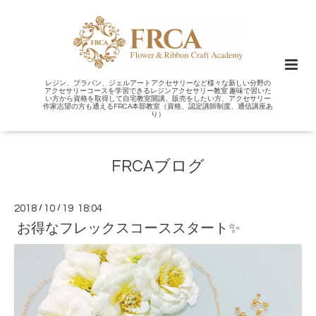
レジン、プラバン、ジェルアートアクセサリーなど様々な新しい分野の
アクセサリーコースを学習できるレジンアクセサリー教室 趣味で習いた
い方から資格を取得して自宅教室開講、販売をしたい方、アクセサリー
作家志望の方も通えるFRCA本部教室（資格、認定講師制度、通信講座あ
り）
FRCAブログ
2018
/
10
/
19 18:04
お得なフレックスコーススタート✨