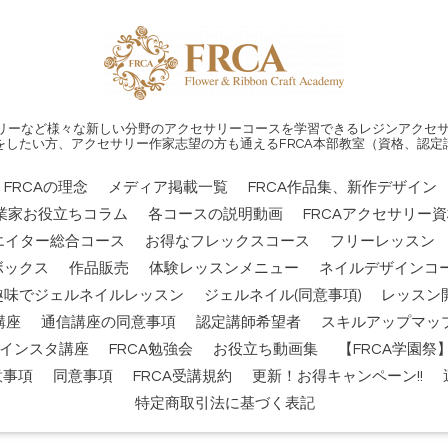
リーなど様々な新しい分野のアクセサリーコースを学習できるレジンアクセサ
をしたい方、アクセサリー作家志望の方も通えるFRCA本部教室（資格、認定
FRCAの理念
メディア掲載一覧
FRCA作品集、新作デザイン
業家お役立ちコラム
各コースの説明動画
FRCAアクセサリー
エイター総合コース
お得なフレックスコース
フリーレッスン
ボックス
作品販売
体験レッスンメニュー
ネイルデザインコー
趣味でジェルネイルレッスン
ジェルネイル(同意事項)
レッスン
講座
通信講座の同意事項
認定講師希望者
スキルアップマッ
インスタ講座
FRCA勉強会
お役立ち動画集
【FRCA学園
意事項
同意事項
FRCA受講規約
更新！お得キャンペーン!!
特定商取引法に基づく表記