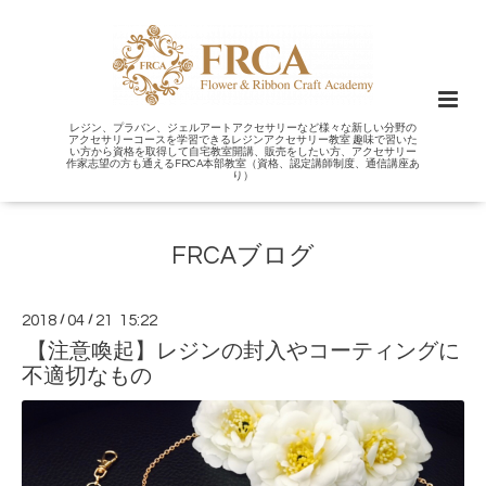
レジン、プラバン、ジェルアートアクセサリーなど様々な新しい分野の
アクセサリーコースを学習できるレジンアクセサリー教室 趣味で習いた
い方から資格を取得して自宅教室開講、販売をしたい方、アクセサリー
作家志望の方も通えるFRCA本部教室（資格、認定講師制度、通信講座あ
り）
FRCAブログ
2018
/
04
/
21 15:22
【注意喚起】レジンの封入やコーティングに
不適切なもの