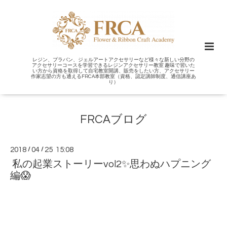
レジン、プラバン、ジェルアートアクセサリーなど様々な新しい分野の
アクセサリーコースを学習できるレジンアクセサリー教室 趣味で習いた
い方から資格を取得して自宅教室開講、販売をしたい方、アクセサリー
作家志望の方も通えるFRCA本部教室（資格、認定講師制度、通信講座あ
り）
FRCAブログ
2018
/
04
/
25 15:08
私の起業ストーリーvol2✨思わぬハプニング
編😱