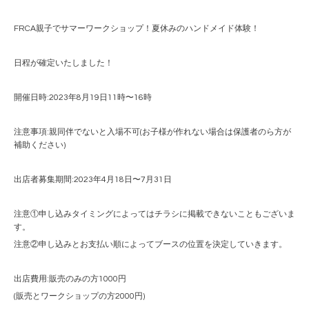
FRCA親子でサマーワークショップ！夏休みのハンドメイド体験！
日程が確定いたしました！
開催日時:2023年8月19日11時〜16時
注意事項:親同伴でないと入場不可(お子様が作れない場合は保護者のら方が
補助ください)
出店者募集期間:2023年4月18日〜7月31日
注意①申し込みタイミングによってはチラシに掲載できないこともございま
す。
注意②申し込みとお支払い順によってブースの位置を決定していきます。
出店費用:販売のみの方1000円
(販売とワークショップの方2000円)