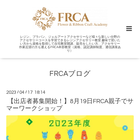
レジン、プラバン、ジェルアートアクセサリーなど様々な新しい分野の
アクセサリーコースを学習できるレジンアクセサリー教室 趣味で習いた
い方から資格を取得して自宅教室開講、販売をしたい方、アクセサリー
作家志望の方も通えるFRCA本部教室（資格、認定講師制度、通信講座あ
り）
FRCAブログ
2023
/
04
/
17 18:14
【出店者募集開始！】8月19日FRCA親子でサ
マーワークショップ