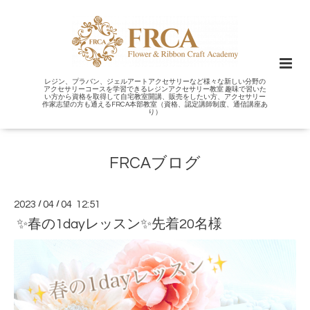
レジン、プラバン、ジェルアートアクセサリーなど様々な新しい分野の
アクセサリーコースを学習できるレジンアクセサリー教室 趣味で習いた
い方から資格を取得して自宅教室開講、販売をしたい方、アクセサリー
作家志望の方も通えるFRCA本部教室（資格、認定講師制度、通信講座あ
り）
FRCAブログ
2023
/
04
/
04 12:51
✨春の1dayレッスン✨先着20名様