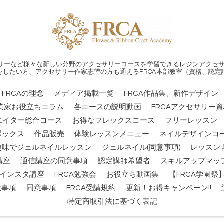
リーなど様々な新しい分野のアクセサリーコースを学習できるレジンアクセサ
をしたい方、アクセサリー作家志望の方も通えるFRCA本部教室（資格、認定
FRCAの理念
メディア掲載一覧
FRCA作品集、新作デザイン
業家お役立ちコラム
各コースの説明動画
FRCAアクセサリー
エイター総合コース
お得なフレックスコース
フリーレッスン
ボックス
作品販売
体験レッスンメニュー
ネイルデザインコー
趣味でジェルネイルレッスン
ジェルネイル(同意事項)
レッスン
講座
通信講座の同意事項
認定講師希望者
スキルアップマッ
インスタ講座
FRCA勉強会
お役立ち動画集
【FRCA学園
意事項
同意事項
FRCA受講規約
更新！お得キャンペーン!!
特定商取引法に基づく表記