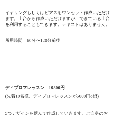
イヤリングもしくはピアスをワンセット作成いただけ
ます。土台から作成いただけますが、できている土台
を利用することもできます。テキストはありません。
60
120
所用時間
分〜
分前後
19800
ディプロマレッスン
円
(
10
5000
off
)
先着
名様、ディプロマレッスンが
円
❗️
5
つデザインを選んで作成していきます。ご自身のお