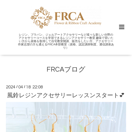
レジン、プラバン、ジェルアートアクセサリーなど様々な新しい分野の
アクセサリーコースを学習できるレジンアクセサリー教室 趣味で習いた
い方から資格を取得して自宅教室開講、販売をしたい方、アクセサリー
作家志望の方も通えるFRCA本部教室（資格、認定講師制度、通信講座あ
り）
FRCAブログ
2024
/
04
/
18 22:08
風鈴レジンアクセサリーレッスンスタート💕