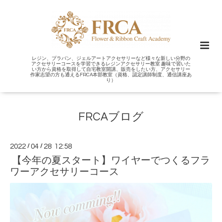
レジン、プラバン、ジェルアートアクセサリーなど様々な新しい分野の
アクセサリーコースを学習できるレジンアクセサリー教室 趣味で習いた
い方から資格を取得して自宅教室開講、販売をしたい方、アクセサリー
作家志望の方も通えるFRCA本部教室（資格、認定講師制度、通信講座あ
り）
FRCAブログ
2022
/
04
/
28 12:58
【今年の夏スタート】ワイヤーでつくるフラ
ワーアクセサリーコース