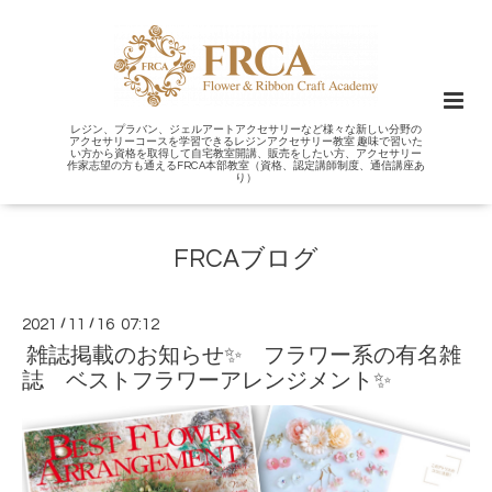
レジン、プラバン、ジェルアートアクセサリーなど様々な新しい分野の
アクセサリーコースを学習できるレジンアクセサリー教室 趣味で習いた
い方から資格を取得して自宅教室開講、販売をしたい方、アクセサリー
作家志望の方も通えるFRCA本部教室（資格、認定講師制度、通信講座あ
り）
FRCAブログ
2021
/
11
/
16 07:12
雑誌掲載のお知らせ✨ フラワー系の有名雑
誌 ベストフラワーアレンジメント✨