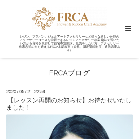
レジン、プラバン、ジェルアートアクセサリーなど様々な新しい分野の
アクセサリーコースを学習できるレジンアクセサリー教室 趣味で習いた
い方から資格を取得して自宅教室開講、販売をしたい方、アクセサリー
作家志望の方も通えるFRCA本部教室（資格、認定講師制度、通信講座あ
り）
FRCAブログ
2020
/
05
/
21 22:59
【レッスン再開のお知らせ】お待たせいたし
ました！