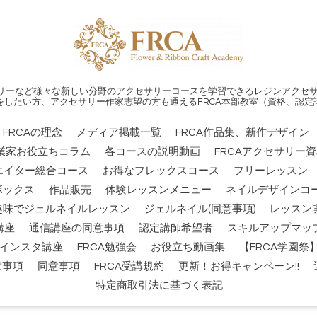
リーなど様々な新しい分野のアクセサリーコースを学習できるレジンアクセサ
をしたい方、アクセサリー作家志望の方も通えるFRCA本部教室（資格、認定
FRCAの理念
メディア掲載一覧
FRCA作品集、新作デザイン
業家お役立ちコラム
各コースの説明動画
FRCAアクセサリー
エイター総合コース
お得なフレックスコース
フリーレッスン
ボックス
作品販売
体験レッスンメニュー
ネイルデザインコー
趣味でジェルネイルレッスン
ジェルネイル(同意事項)
レッスン
講座
通信講座の同意事項
認定講師希望者
スキルアップマッ
インスタ講座
FRCA勉強会
お役立ち動画集
【FRCA学園
意事項
同意事項
FRCA受講規約
更新！お得キャンペーン!!
特定商取引法に基づく表記