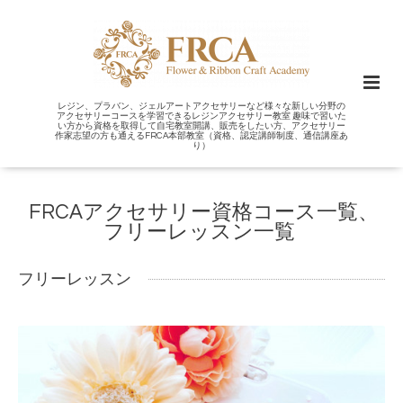
レジン、プラバン、ジェルアートアクセサリーなど様々な新しい分野の
アクセサリーコースを学習できるレジンアクセサリー教室 趣味で習いた
い方から資格を取得して自宅教室開講、販売をしたい方、アクセサリー
作家志望の方も通えるFRCA本部教室（資格、認定講師制度、通信講座あ
り）
FRCAアクセサリー資格コース一覧、
フリーレッスン一覧
フリーレッスン