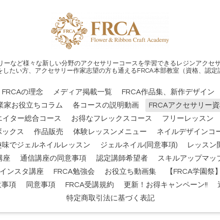
リーなど様々な新しい分野のアクセサリーコースを学習できるレジンアクセサ
をしたい方、アクセサリー作家志望の方も通えるFRCA本部教室（資格、認定
FRCAの理念
メディア掲載一覧
FRCA作品集、新作デザイン
業家お役立ちコラム
各コースの説明動画
FRCAアクセサリー
エイター総合コース
お得なフレックスコース
フリーレッスン
ボックス
作品販売
体験レッスンメニュー
ネイルデザインコー
趣味でジェルネイルレッスン
ジェルネイル(同意事項)
レッスン
講座
通信講座の同意事項
認定講師希望者
スキルアップマッ
インスタ講座
FRCA勉強会
お役立ち動画集
【FRCA学園
意事項
同意事項
FRCA受講規約
更新！お得キャンペーン!!
特定商取引法に基づく表記