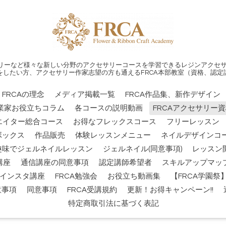
リーなど様々な新しい分野のアクセサリーコースを学習できるレジンアクセサ
をしたい方、アクセサリー作家志望の方も通えるFRCA本部教室（資格、認定
FRCAの理念
メディア掲載一覧
FRCA作品集、新作デザイン
業家お役立ちコラム
各コースの説明動画
FRCAアクセサリー
エイター総合コース
お得なフレックスコース
フリーレッスン
ボックス
作品販売
体験レッスンメニュー
ネイルデザインコー
趣味でジェルネイルレッスン
ジェルネイル(同意事項)
レッスン
講座
通信講座の同意事項
認定講師希望者
スキルアップマッ
インスタ講座
FRCA勉強会
お役立ち動画集
【FRCA学園
意事項
同意事項
FRCA受講規約
更新！お得キャンペーン!!
特定商取引法に基づく表記