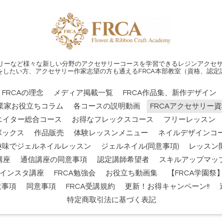
リーなど様々な新しい分野のアクセサリーコースを学習できるレジンアクセサ
をしたい方、アクセサリー作家志望の方も通えるFRCA本部教室（資格、認定
FRCAの理念
メディア掲載一覧
FRCA作品集、新作デザイン
業家お役立ちコラム
各コースの説明動画
FRCAアクセサリー
エイター総合コース
お得なフレックスコース
フリーレッスン
ボックス
作品販売
体験レッスンメニュー
ネイルデザインコー
趣味でジェルネイルレッスン
ジェルネイル(同意事項)
レッスン
講座
通信講座の同意事項
認定講師希望者
スキルアップマッ
インスタ講座
FRCA勉強会
お役立ち動画集
【FRCA学園
意事項
同意事項
FRCA受講規約
更新！お得キャンペーン!!
特定商取引法に基づく表記